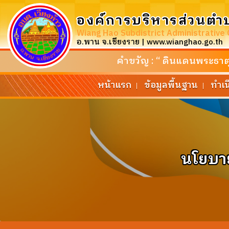
องค์การบริหารส่วนตำ
Wiang Hao Subdistrict Administrative 
อ.พาน จ.เชียงราย | www.wianghao.go.th
คำขวัญ : “ ดินแดนพระธาตุศ
หน้าแรก
ข้อมูลพื้นฐาน
ทำเ
|
|
นโยบาย