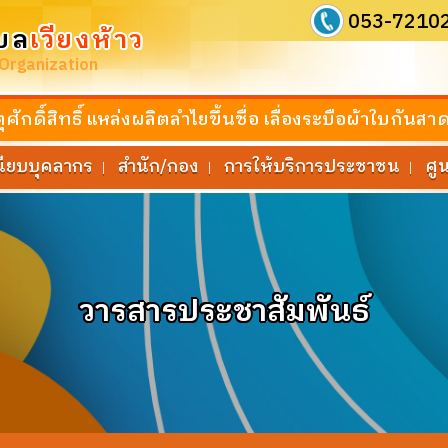
053-7210
บล
เวียงห้าว
 Organization
ักดิ์สิทธิ์ แหล่งผลิตลำไยขึ้นชื่อ เลื่องระบือผ้าใบก
นียบบุคลากร
สำนัก/กอง
การให้บริการประชาชน
ศู
|
|
|
วารสารประชาสัมพันธ์