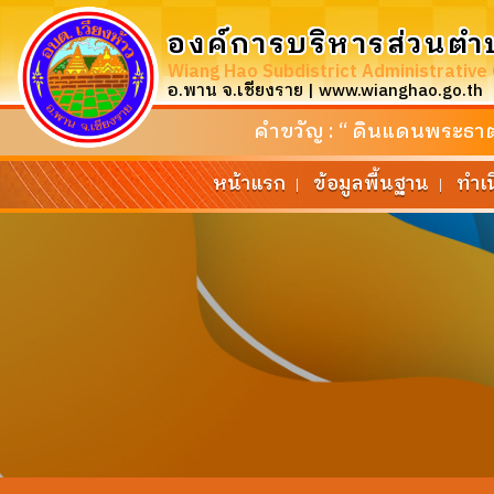
องค์การบริหารส่วนตำ
Wiang Hao Subdistrict Administrative
อ.พาน จ.เชียงราย | www.wianghao.go.th
คำขวัญ : “ ดินแดนพระธาตุศ
หน้าแรก
ข้อมูลพื้นฐาน
ทำเ
|
|