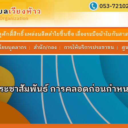
053-7210
บล
เวียงห้าว
 Organization
ักดิ์สิทธิ์ แหล่งผลิตลำไยขึ้นชื่อ เลื่องระบือผ้าใบก
นียบบุคลากร
สำนัก/กอง
การให้บริการประชาชน
ศู
|
|
|
ระชาสัมพันธ์ การคลอดก่อนกำห