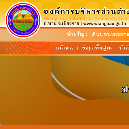
องค์การบริหารส่วนตำ
Wiang Hao Subdistrict Administrative
อ.พาน จ.เชียงราย | www.wianghao.go.th
คำขวัญ : “ ดินแดนพระธาตุศ
หน้าแรก
ข้อมูลพื้นฐาน
ทำเ
|
|
ป