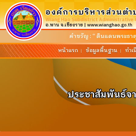
องค์การบริหารส่วนตำ
Wiang Hao Subdistrict Administrative 
อ.พาน จ.เชียงราย | www.wianghao.go.th
คำขวัญ : “ ดินแดนพระธาตุศ
หน้าแรก
ข้อมูลพื้นฐาน
ทำเ
|
|
ประชาสัมพันธ์จ